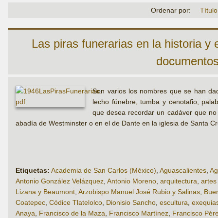
Ordenar por:
Título
Las piras funerarias en la historia y
documentos 
Son varios los nombres que se han dado
lecho fúnebre, tumba y cenotafio, palab
que desea recordar un cadáver que no 
abadía de Westminster o en el de Dante en la iglesia de Santa Cr
Etiquetas:
Academia de San Carlos (México)
,
Aguascalientes
,
Ag
Antonio González Velázquez
,
Antonio Moreno
,
arquitectura
,
artes
Lizana y Beaumont
,
Arzobispo Manuel José Rubio y Salinas
,
Buen
Coatepec
,
Códice Tlatelolco
,
Dionisio Sancho
,
escultura
,
exequia
Anaya
,
Francisco de la Maza
,
Francisco Martínez
,
Francisco Pére