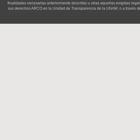
finalidades necesarias anteriormente descritas u otras aquellas exigidas lega
sus derechos ARCO en la Unidad de Transparencia de la UNAM, o a través d