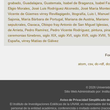
grabado
,
Guadalajara
,
Guatemala
,
Isabel de Braganza
,
Isabel Fa
Eligio Morales
,
José Luis Rodríguez Alconedo
,
José María Monte
Vicente de Güemes virrey Revillagigedo
,
litografía
,
Luis I
,
Manuel 
Sajonia
,
María Bárbara de Portugal
,
Mariana de Austria
,
Mariano
sepulcrales
,
Oaxaca
,
Obispo fray Antonio de San Miguel Iglesias
,
de Arrieta
,
Pedro Ramírez
,
Pedro Vicente Rodríguez
,
pintura
,
pir
ceremonias fúnebres
,
siglo XIX
,
siglo XVI
,
siglo XVII
,
siglo XVIII
,
T
España
,
virrey Matías de Gálvez
Fo
atom
,
csv
,
dc-rdf
,
dc
© 2026 Universid
Sitio Web Administrado por: Instit
Aviso de Privacidad Simplificado de
El Instituto de Investigaciones Estéticas de la UNAM, es responsable del t
personal de la entidad académica, conferencista o invitado externo (nacional