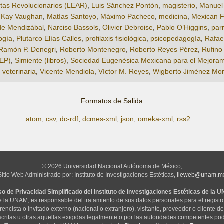
istas Revolucionarios (LEAR)
,
Luis Sánchez Pontón
,
magisterio
,
Manuel
 Kay Vaughan
,
Matías Santoyo
,
Máximo Pacheco
,
medicina
,
Mexican 
de Mendizábal
,
Narciso Bassols
,
Olivier Debroise
,
Pablo O’Higgins
,
par
ogía
,
Plutarco Elías Calles
,
profilaxis fisiológica
,
psicopedagogía
,
Rafae
Ramón P. Denegri
,
Roberto Montenegro
,
Roberto Reyes Pérez
,
Rufino
SEP)
,
Simiente (libros)
,
Sociedad Eugenésica Mexicana para el Mejoram
,
veterinaria
,
Vicente Mendiola
,
Víctor M. Reyes
,
Wigberto Jiménez Mo
Formatos de Salida
atom
,
csv
,
dc-rdf
,
dcmes-xml
,
json
,
omeka-xml
,
rss2
© 2026 Universidad Nacional Autónoma de México,
Sitio Web Administrado por: Instituto de Investigaciones Estéticas,
iieweb@unam.m
so de Privacidad Simplificado del Instituto de Investigaciones Estéticas de la 
 de la UNAM, es responsable del tratamiento de sus datos personales para el regist
ncista o invitado externo (nacional o extranjero), visitante, proveedor o cliente de 
critas u otras aquellas exigidas legalmente o por las autoridades competentes pod