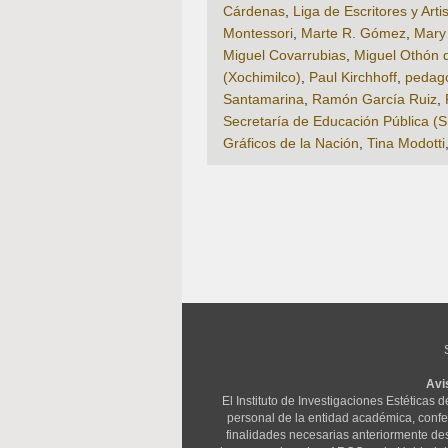
Cárdenas
,
Liga de Escritores y Art
Montessori
,
Marte R. Gómez
,
Mary
Miguel Covarrubias
,
Miguel Othón 
(Xochimilco)
,
Paul Kirchhoff
,
pedag
Santamarina
,
Ramón García Ruiz
,
Secretaría de Educación Pública (
Gráficos de la Nación
,
Tina Modotti
Avi
El Instituto de Investigaciones Estéticas
personal de la entidad académica, confere
finalidades necesarias anteriormente des