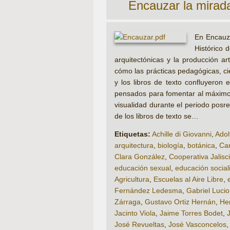
Encauzar la mirad
En Encauza
Histórico 
arqui­tectónicas y la producción a
cómo las prácticas pe­dagógicas, ci
y los libros de texto confluyero
pensados para fomentar al máximo l
visualidad durante el periodo posrev
de los libros de texto se…
Etiquetas:
Achille di Giovanni
,
Adol
arquitectura
,
biología
,
botánica
,
Car
Clara González
,
Cooperativa Jalisc
educación sexual
,
educación social
Agricultura
,
Escuelas al Aire Libre
,
Fernández Ledesma
,
Gabriel Lucio
Zárraga
,
Gustavo Ortiz Hernán
,
He
Jacinto Viola
,
Jaime Torres Bodet
,
José Revueltas
,
José Vasconcelos