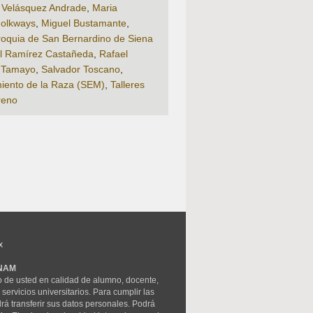
 Velásquez Andrade
,
Maria
Folkways
,
Miguel Bustamante
,
roquia de San Bernardino de Siena
l Ramírez Castañeda
,
Rafael
 Tamayo
,
Salvador Toscano
,
iento de la Raza (SEM)
,
Talleres
reno
x
UNAM
ro de usted en calidad de alumno, docente,
servicios universitarios. Para cumplir las
rá transferir sus datos personales. Podrá