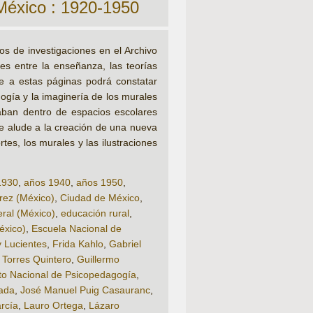
México : 1920-1950
os de investigaciones en el Archivo
nes entre la enseñanza, las teorías
que a estas páginas podrá constatar
gogía y la imaginería de los murales
aban dentro de espacios escolares
se alude a la creación de una nueva
rtes, los murales y las ilustraciones
1930
,
años 1940
,
años 1950
,
rez (México)
,
Ciudad de México
,
eral (México)
,
educación rural
,
éxico)
,
Escuela Nacional de
 Lucientes
,
Frida Kahlo
,
Gabriel
 Torres Quintero
,
Guillermo
uto Nacional de Psicopedagogía
,
ada
,
José Manuel Puig Casauranc
,
arcía
,
Lauro Ortega
,
Lázaro