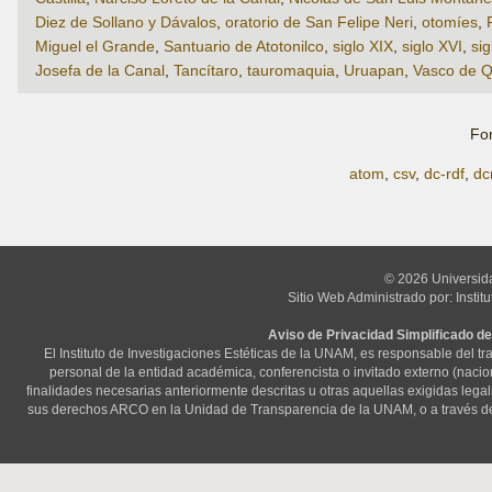
Diez de Sollano y Dávalos
,
oratorio de San Felipe Neri
,
otomíes
,
Miguel el Grande
,
Santuario de Atotonilco
,
siglo XIX
,
siglo XVI
,
sig
Josefa de la Canal
,
Tancítaro
,
tauromaquia
,
Uruapan
,
Vasco de Q
Fo
atom
,
csv
,
dc-rdf
,
dc
© 2026 Universid
Sitio Web Administrado por: Instit
Aviso de Privacidad Simplificado de
El Instituto de Investigaciones Estéticas de la UNAM, es responsable del t
personal de la entidad académica, conferencista o invitado externo (nacional
finalidades necesarias anteriormente descritas u otras aquellas exigidas lega
sus derechos ARCO en la Unidad de Transparencia de la UNAM, o a través d