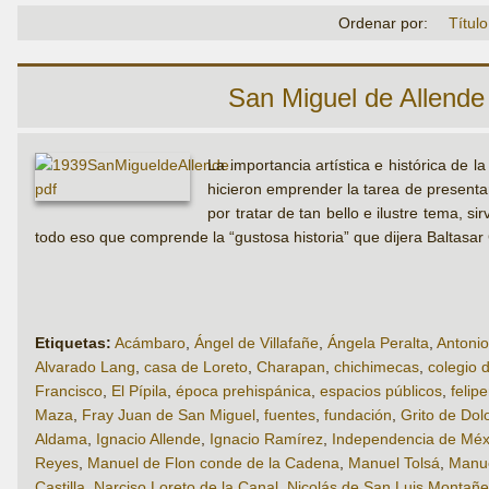
Ordenar por:
Título
San Miguel de Allende
La importancia artística e histórica de l
hicieron emprender la tarea de presentar
por tratar de tan bello e ilustre tema, 
todo eso que comprende la “gustosa historia” que dijera Baltasa
Etiquetas:
Acámbaro
,
Ángel de Villafañe
,
Ángela Peralta
,
Antoni
Alvarado Lang
,
casa de Loreto
,
Charapan
,
chichimecas
,
colegio 
Francisco
,
El Pípila
,
época prehispánica
,
espacios públicos
,
felip
Maza
,
Fray Juan de San Miguel
,
fuentes
,
fundación
,
Grito de Dol
Aldama
,
Ignacio Allende
,
Ignacio Ramírez
,
Independencia de Méx
Reyes
,
Manuel de Flon conde de la Cadena
,
Manuel Tolsá
,
Manue
Castilla
,
Narciso Loreto de la Canal
,
Nicolás de San Luis Montañ