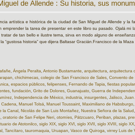
iguel de Allende : Su historia, sus monu
cia artística e histórica de la ciudad de San Miguel de Allende y la fa
n emprender la tarea de presentar en este libro su pasado. Ojalá mi l
r tratar de tan bello e ilustre tema, sirva en modo alguno de enseñanz
la “gustosa historia” que dijera Baltasar Gracián.Francisco de la Maza
lafañe
,
Ángela Peralta
,
Antonio Bustamante
,
arquitectura
,
arquitectura c
arapan
,
chichimecas
,
colegio de San Francisco de Sales
,
Convento de 
ánica
,
espacios públicos
,
felipenses
,
Fernando de Tapia
,
fiestas popula
entes
,
fundación
,
Grito de Dolores
,
Guanajuato
,
Guerra de Independen
amírez
,
Independencia de México
,
industria
,
insurgentes
,
Jalisco
,
Juan
a Cadena
,
Manuel Tolsá
,
Manuel Toussaint
,
Maximiliano de Habsburgo
e la Canal
,
Nicolás de San Luis Montañez
,
Nuestra Señora de la Salud
s
,
oratorio de San Felipe Neri
,
otomíes
,
Pátzcuaro
,
Periban
,
plazas
,
pre
tuario de Atotonilco
,
siglo XIX
,
siglo XVI
,
siglo XVII
,
siglo XVIII
,
siglo XX
al
,
Tancítaro
,
tauromaquia
,
Uruapan
,
Vasco de Quiroga
,
virrey Luis de 