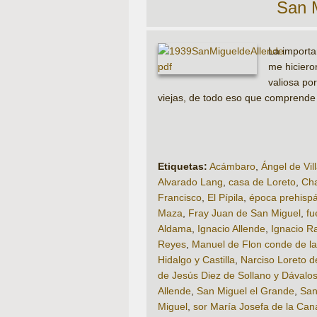
San M
La importan
me hiciero
valiosa po
viejas, de todo eso que comprende 
Etiquetas:
Acámbaro
,
Ángel de Vil
Alvarado Lang
,
casa de Loreto
,
Ch
Francisco
,
El Pípila
,
época prehisp
Maza
,
Fray Juan de San Miguel
,
fu
Aldama
,
Ignacio Allende
,
Ignacio R
Reyes
,
Manuel de Flon conde de l
Hidalgo y Castilla
,
Narciso Loreto d
de Jesús Diez de Sollano y Dávalo
Allende
,
San Miguel el Grande
,
San
Miguel
,
sor María Josefa de la Can