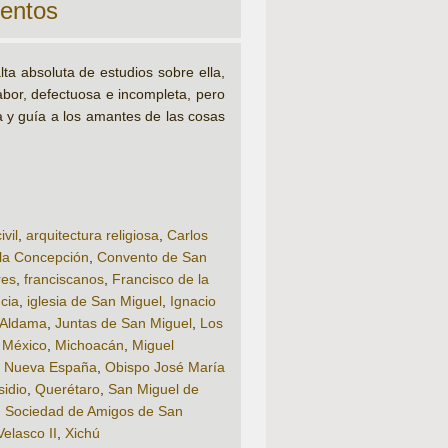
mentos
lta absoluta de estudios sobre ella,
abor, defectuosa e incompleta, pero
a y guía a los amantes de las cosas
ivil
,
arquitectura religiosa
,
Carlos
la Concepción
,
Convento de San
res
,
franciscanos
,
Francisco de la
cia
,
iglesia de San Miguel
,
Ignacio
 Aldama
,
Juntas de San Miguel
,
Los
,
México
,
Michoacán
,
Miguel
,
Nueva España
,
Obispo José María
sidio
,
Querétaro
,
San Miguel de
,
Sociedad de Amigos de San
Velasco II
,
Xichú