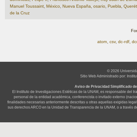
Manuel Toussaint
,
México
,
Nueva España
,
osario
,
Puebla
,
Querét
de la Cruz
Fo
atom
,
csv
,
dc-rdf
,
dc
© 2026 Universid
Sitio Web Administrado por: Instit
Aviso de Privacidad Simplificado de
El Instituto de Investigaciones Estéticas de la UNAM, es responsable del t
personal de la entidad académica, conferencista o invitado externo (nacional
finalidades necesarias anteriormente descritas u otras aquellas exigidas lega
sus derechos ARCO en la Unidad de Transparencia de la UNAM, o a través d