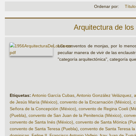
Ordenar por:
Título
Arquitectura de lo
Los conventos de monjas, por lo menos 
peculiar manera de vivir de las enclaust
"categoría arquitectónica", categoría qu
Etiquetas:
Antonio García Cubas
,
Antonio González Velázquez
,
a
de Jesús María (México)
,
convento de la Encarnación (México)
,
c
Señora de la Concepción (México)
,
convento de Regina Coeli (Mé
(Puebla)
,
convento de San Juan de la Penitencia (México)
,
conven
convento de Santa Inés (México)
,
convento de Santa Mónica (Pu
convento de Santa Teresa (Puebla)
,
convento de Santa Teresa la
dominicas
,
Felipe II
,
Francisco Antonio Vallejo
,
fray Juan de Zumá