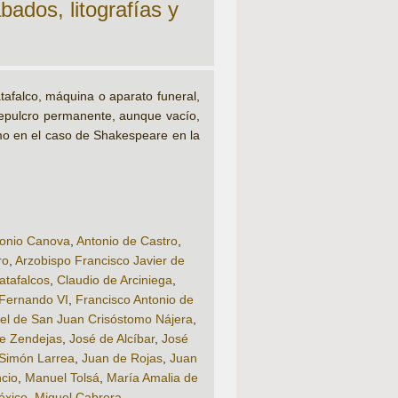
bados, litografías y
tafalco, máquina o aparato funeral,
 sepulcro permanente, aunque vacío,
mo en el caso de Shakespeare en la
onio Canova
,
Antonio de Castro
,
ro
,
Arzobispo Francisco Javier de
atafalcos
,
Claudio de Arciniega
,
Fernando VI
,
Francisco Antonio de
el de San Juan Crisóstomo Nájera
,
e Zendejas
,
José de Alcíbar
,
José
Simón Larrea
,
Juan de Rojas
,
Juan
ncio
,
Manuel Tolsá
,
María Amalia de
éxico
,
Miguel Cabrera
,