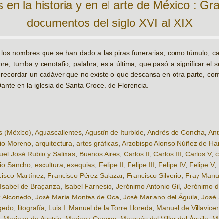
s en la historia y en el arte de México : Gra
documentos del siglo XVI al XIX
 los nombres que se han dado a las piras funerarias, como túmulo, ca
bre, tumba y cenotafio, palabra, esta última, que pasó a significar el
recordar un cadáver que no existe o que descansa en otra parte, co
ante en la iglesia de Santa Croce, de Florencia.
s (México)
,
Aguascalientes
,
Agustín de Iturbide
,
Andrés de Concha
,
Ant
io Moreno
,
arquitectura
,
artes gráficas
,
Arzobispo Alonso Núñez de Ha
el José Rubio y Salinas
,
Buenos Aires
,
Carlos II
,
Carlos III
,
Carlos V
,
c
sio Sancho
,
escultura
,
exequias
,
Felipe II
,
Felipe III
,
Felipe IV
,
Felipe V
,
cisco Martínez
,
Francisco Pérez Salazar
,
Francisco Silverio
,
Fray Manu
Isabel de Braganza
,
Isabel Farnesio
,
Jerónimo Antonio Gil
,
Jerónimo d
z Alconedo
,
José María Montes de Oca
,
José Mariano del Águila
,
José 
igedo
,
litografía
,
Luis I
,
Manuel de la Torre Lloreda
,
Manuel de Villavice
,
Mariana de Austria
,
Mariano Cuevas
,
Marqués del Villar del Águila
,
M