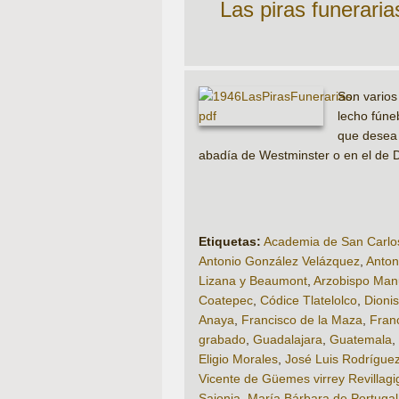
Las piras funeraria
Son varios
lecho fúne
que desea 
abadía de Westminster o en el de D
Etiquetas:
Academia de San Carlo
Antonio González Velázquez
,
Anton
Lizana y Beaumont
,
Arzobispo Manu
Coatepec
,
Códice Tlatelolco
,
Dioni
Anaya
,
Francisco de la Maza
,
Fran
grabado
,
Guadalajara
,
Guatemala
,
Eligio Morales
,
José Luis Rodrígue
Vicente de Güemes virrey Revillag
Sajonia
,
María Bárbara de Portugal