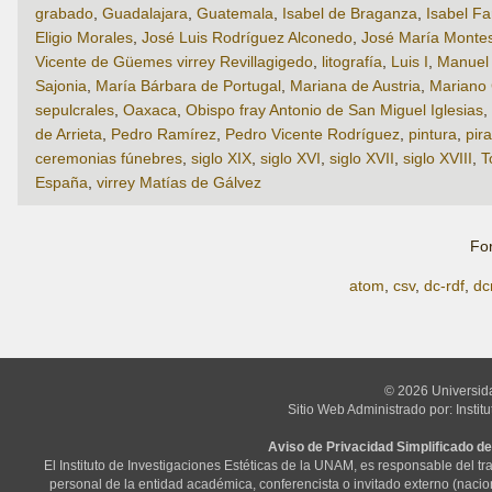
grabado
,
Guadalajara
,
Guatemala
,
Isabel de Braganza
,
Isabel Fa
Eligio Morales
,
José Luis Rodríguez Alconedo
,
José María Monte
Vicente de Güemes virrey Revillagigedo
,
litografía
,
Luis I
,
Manuel 
Sajonia
,
María Bárbara de Portugal
,
Mariana de Austria
,
Mariano
sepulcrales
,
Oaxaca
,
Obispo fray Antonio de San Miguel Iglesias
,
de Arrieta
,
Pedro Ramírez
,
Pedro Vicente Rodríguez
,
pintura
,
pir
ceremonias fúnebres
,
siglo XIX
,
siglo XVI
,
siglo XVII
,
siglo XVIII
,
T
España
,
virrey Matías de Gálvez
Fo
atom
,
csv
,
dc-rdf
,
dc
© 2026 Universid
Sitio Web Administrado por: Instit
Aviso de Privacidad Simplificado de
El Instituto de Investigaciones Estéticas de la UNAM, es responsable del t
personal de la entidad académica, conferencista o invitado externo (nacional