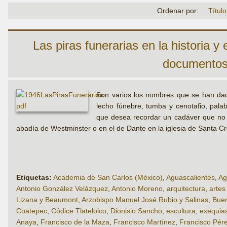
Ordenar por:
Título
Las piras funerarias en la historia y
documentos 
Son varios los nombres que se han dado
lecho fúnebre, tumba y cenotafio, palab
que desea recordar un cadáver que no 
abadía de Westminster o en el de Dante en la iglesia de Santa Cr
Etiquetas:
Academia de San Carlos (México)
,
Aguascalientes
,
Ag
Antonio González Velázquez
,
Antonio Moreno
,
arquitectura
,
artes
Lizana y Beaumont
,
Arzobispo Manuel José Rubio y Salinas
,
Buen
Coatepec
,
Códice Tlatelolco
,
Dionisio Sancho
,
escultura
,
exequia
Anaya
,
Francisco de la Maza
,
Francisco Martínez
,
Francisco Pére