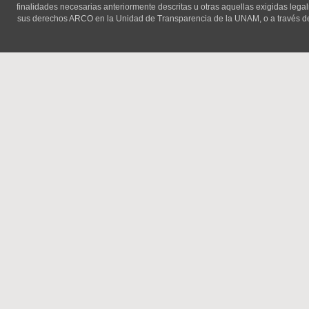
finalidades necesarias anteriormente descritas u otras aquellas exigidas lega
sus derechos ARCO en la Unidad de Transparencia de la UNAM, o a través d