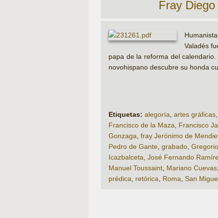
Fray Diego 
Humanista y
Valadés fu
papa de la reforma del calendario. 
novohispano descubre su honda cul
Etiquetas:
alegoría
,
artes gráficas
Francisco de la Maza
,
Francisco Ja
Gonzaga
,
fray Jerónimo de Mendie
Pedro de Gante
,
grabado
,
Gregorio
Icazbalceta
,
José Fernando Ramír
Manuel Toussaint
,
Mariano Cuevas
prédica
,
retórica
,
Roma
,
San Migue