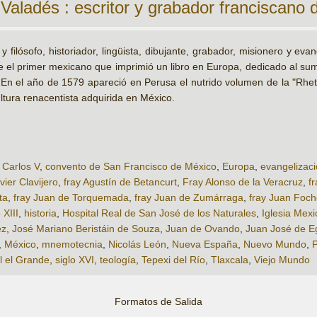
Valadés : escritor y grabador franciscano d
 filósofo, historiador, lingüista, dibujante, grabador, misionero y eva
e el primer mexicano que imprimió un libro en Europa, dedicado al sumo
En el año de 1579 apareció en Perusa el nutrido volumen de la "Rhetor
tura renacentista adquirida en México.
,
Carlos V
,
convento de San Francisco de México
,
Europa
,
evangelizac
vier Clavijero
,
fray Agustín de Betancurt
,
Fray Alonso de la Veracruz
,
f
ta
,
fray Juan de Torquemada
,
fray Juan de Zumárraga
,
fray Juan Foch
 XIII
,
historia
,
Hospital Real de San José de los Naturales
,
Iglesia Mex
ez
,
José Mariano Beristáin de Souza
,
Juan de Ovando
,
Juan José de E
,
México
,
mnemotecnia
,
Nicolás León
,
Nueva España
,
Nuevo Mundo
,
P
l el Grande
,
siglo XVI
,
teología
,
Tepexi del Río
,
Tlaxcala
,
Viejo Mundo
Formatos de Salida