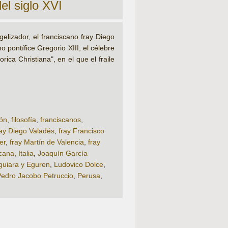
el siglo XVI
ngelizador, el franciscano fray Diego
 pontífice Gregorio XIII, el célebre
ica Christiana", en el que el fraile
ión
,
filosofía
,
franciscanos
,
ray Diego Valadés
,
fray Francisco
er
,
fray Martín de Valencia
,
fray
icana
,
Italia
,
Joaquín García
guiara y Eguren
,
Ludovico Dolce
,
edro Jacobo Petruccio
,
Perusa
,