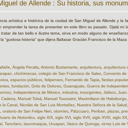
iguel de Allende : Su historia, sus monu
cia artística e histórica de la ciudad de San Miguel de Allende y la fa
n emprender la tarea de presentar en este libro su pasado. Ojalá mi l
r tratar de tan bello e ilustre tema, sirva en modo alguno de enseñanz
la “gustosa historia” que dijera Baltasar Gracián.Francisco de la Maza
lafañe
,
Ángela Peralta
,
Antonio Bustamante
,
arquitectura
,
arquitectura c
arapan
,
chichimecas
,
colegio de San Francisco de Sales
,
Convento de 
ánica
,
espacios públicos
,
felipenses
,
Fernando de Tapia
,
fiestas popula
entes
,
fundación
,
Grito de Dolores
,
Guanajuato
,
Guerra de Independen
amírez
,
Independencia de México
,
industria
,
insurgentes
,
Jalisco
,
Juan
a Cadena
,
Manuel Tolsá
,
Manuel Toussaint
,
Maximiliano de Habsburgo
e la Canal
,
Nicolás de San Luis Montañez
,
Nuestra Señora de la Salud
s
,
oratorio de San Felipe Neri
,
otomíes
,
Pátzcuaro
,
Periban
,
plazas
,
pre
tuario de Atotonilco
,
siglo XIX
,
siglo XVI
,
siglo XVII
,
siglo XVIII
,
siglo XX
al
,
Tancítaro
,
tauromaquia
,
Uruapan
,
Vasco de Quiroga
,
virrey Luis de 