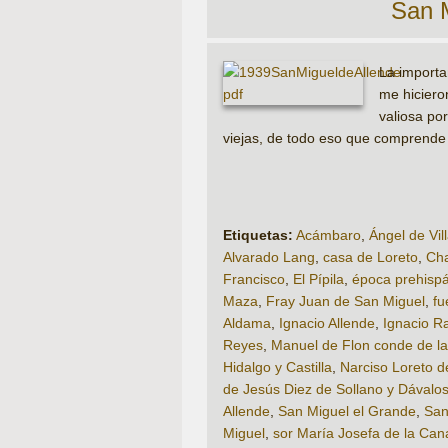
San M
La importan
me hiciero
valiosa po
viejas, de todo eso que comprende 
Etiquetas:
Acámbaro
,
Ángel de Vil
Alvarado Lang
,
casa de Loreto
,
Ch
Francisco
,
El Pípila
,
época prehisp
Maza
,
Fray Juan de San Miguel
,
fu
Aldama
,
Ignacio Allende
,
Ignacio R
Reyes
,
Manuel de Flon conde de l
Hidalgo y Castilla
,
Narciso Loreto d
de Jesús Diez de Sollano y Dávalo
Allende
,
San Miguel el Grande
,
San
Miguel
,
sor María Josefa de la Can