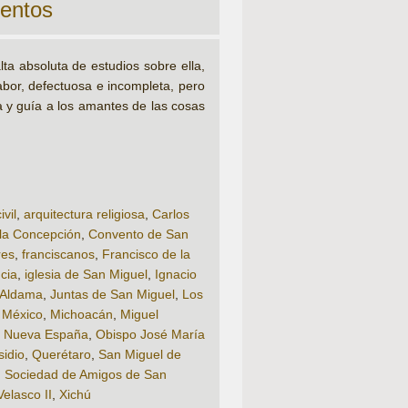
mentos
lta absoluta de estudios sobre ella,
abor, defectuosa e incompleta, pero
a y guía a los amantes de las cosas
ivil
,
arquitectura religiosa
,
Carlos
la Concepción
,
Convento de San
res
,
franciscanos
,
Francisco de la
cia
,
iglesia de San Miguel
,
Ignacio
 Aldama
,
Juntas de San Miguel
,
Los
,
México
,
Michoacán
,
Miguel
,
Nueva España
,
Obispo José María
sidio
,
Querétaro
,
San Miguel de
,
Sociedad de Amigos de San
Velasco II
,
Xichú