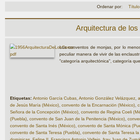
Ordenar por:
Título
Arquitectura de lo
Los conventos de monjas, por lo menos 
peculiar manera de vivir de las enclaust
"categoría arquitectónica", categoría qu
Etiquetas:
Antonio García Cubas
,
Antonio González Velázquez
,
a
de Jesús María (México)
,
convento de la Encarnación (México)
,
c
Señora de la Concepción (México)
,
convento de Regina Coeli (Mé
(Puebla)
,
convento de San Juan de la Penitencia (México)
,
conven
convento de Santa Inés (México)
,
convento de Santa Mónica (Pu
convento de Santa Teresa (Puebla)
,
convento de Santa Teresa la
dominicas
,
Felipe II
,
Francisco Antonio Vallejo
,
fray Juan de Zumá