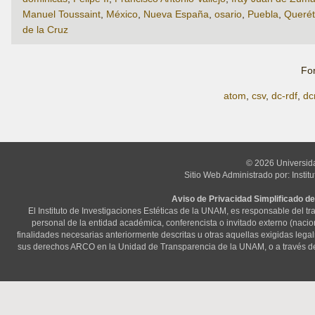
Manuel Toussaint
,
México
,
Nueva España
,
osario
,
Puebla
,
Querét
de la Cruz
Fo
atom
,
csv
,
dc-rdf
,
dc
© 2026 Universid
Sitio Web Administrado por: Instit
Aviso de Privacidad Simplificado de
El Instituto de Investigaciones Estéticas de la UNAM, es responsable del t
personal de la entidad académica, conferencista o invitado externo (nacional
finalidades necesarias anteriormente descritas u otras aquellas exigidas lega
sus derechos ARCO en la Unidad de Transparencia de la UNAM, o a través d