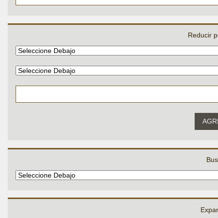
Reducir p
AGR
Bus
Expan