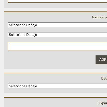
Reducir p
AGR
Bus
Expan