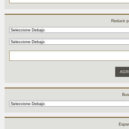
Reducir p
AGR
Bus
Expan