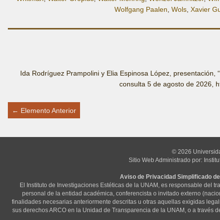
Wolfgang Paalen
,
Wols
,
Xavier G
Ida Rodríguez Prampolini y Elia Espinosa López, presentación, 
consulta 5 de agosto de 2026,
h
← Elemento Anterior
© 2026 Universid
Sitio Web Administrado por: Instit
Aviso de Privacidad Simplificado de
El Instituto de Investigaciones Estéticas de la UNAM, es responsable del t
personal de la entidad académica, conferencista o invitado externo (nacional
finalidades necesarias anteriormente descritas u otras aquellas exigidas lega
sus derechos ARCO en la Unidad de Transparencia de la UNAM, o a través d