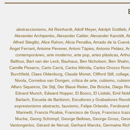
abstraccionismo
,
Ad Reinhardt
,
Adolf Meyer
,
Adolph Gottlieb
,
Alexander Archipenko
,
Alexander Calder
,
Alexander Kanoldt
,
Al
Alfred Stieglitz
,
Alice Rahon
,
Alicia Penalba
,
Amado de la Cuevá
Ángel Ferrant
,
Antoine Pevsner
,
Antoni Tàpies
,
Antonio Peláez
,
Ar
contemporáneo
,
arte moderno
,
arte pop
,
artes plásticas
,
Arthu
Balthus
,
Bart van der Leck
,
Bauhaus
,
Ben Nicholson
,
Ben Shahn
Camille Pissarro
,
Cario Carrà
,
Carlos Mérida
,
Carlos Orozco Rom
Burchfield
,
Claes Oldenburg
,
Claude Monet
,
Clifford Still
,
collage
Nivola
,
Cornelius van Dongen
,
crítica de arte
,
cubismo
,
cubism
Alfaro Siqueiros
,
De Stijl
,
Der Blaue Reiter
,
Die Brücke
,
Diego Ri
Edvard Munch
,
Edward Hopper
,
El Bosco
,
El Lisitski
,
Emil Nol
Barlach
,
Escuela de Barbizon
,
Escultores y Grabadores Revol
expresionismo abstracto
,
fauvismo
,
Felipe Orlando
,
Ferdinand
Marinetti
,
Francis Picabia
,
Francisco de Goya
,
Francisco Icaz
Muche
,
Georg Schrimpf
,
George Bellows
,
George Grosz
,
Geor
Vantongerloo
,
Gérard de Nerval
,
Gerhard Marcks
,
Germaine Rich