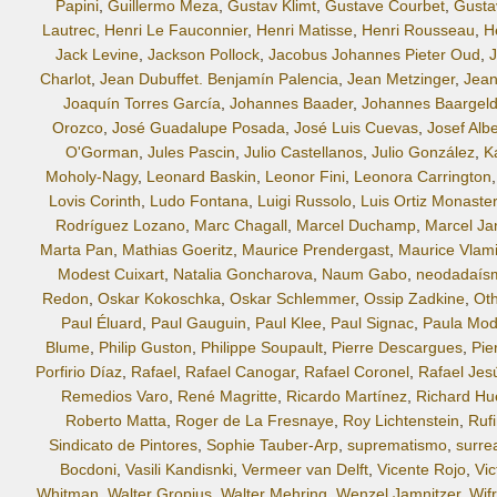
Papini
,
Guillermo Meza
,
Gustav Klimt
,
Gustave Courbet
,
Gusta
Lautrec
,
Henri Le Fauconnier
,
Henri Matisse
,
Henri Rousseau
,
H
Jack Levine
,
Jackson Pollock
,
Jacobus Johannes Pieter Oud
,
J
Charlot
,
Jean Dubuffet. Benjamín Palencia
,
Jean Metzinger
,
Jean
Joaquín Torres García
,
Johannes Baader
,
Johannes Baargel
Orozco
,
José Guadalupe Posada
,
José Luis Cuevas
,
Josef Alb
O'Gorman
,
Jules Pascin
,
Julio Castellanos
,
Julio González
,
Ka
Moholy-Nagy
,
Leonard Baskin
,
Leonor Fini
,
Leonora Carrington
Lovis Corinth
,
Ludo Fontana
,
Luigi Russolo
,
Luis Ortiz Monaster
Rodríguez Lozano
,
Marc Chagall
,
Marcel Duchamp
,
Marcel Ja
Marta Pan
,
Mathias Goeritz
,
Maurice Prendergast
,
Maurice Vlam
Modest Cuixart
,
Natalia Goncharova
,
Naum Gabo
,
neodadaís
Redon
,
Oskar Kokoschka
,
Oskar Schlemmer
,
Ossip Zadkine
,
Oth
Paul Éluard
,
Paul Gauguin
,
Paul Klee
,
Paul Signac
,
Paula Mod
Blume
,
Philip Guston
,
Philippe Soupault
,
Pierre Descargues
,
Pie
Porfirio Díaz
,
Rafael
,
Rafael Canogar
,
Rafael Coronel
,
Rafael Jes
Remedios Varo
,
René Magritte
,
Ricardo Martínez
,
Richard Hu
Roberto Matta
,
Roger de La Fresnaye
,
Roy Lichtenstein
,
Ruf
Sindicato de Pintores
,
Sophie Tauber-Arp
,
suprematismo
,
surre
Bocdoni
,
Vasili Kandisnki
,
Vermeer van Delft
,
Vicente Rojo
,
Vi
Whitman
,
Walter Gropius
,
Walter Mehring
,
Wenzel Jamnitzer
,
Wif